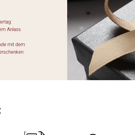
ertag:
dem Anlass.
unde mit dem
verschenken
:
Unsere Spendenpakete