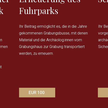
k
Fuhrparks
Ihr Beitrag ermöglicht es, die in die Jahre
Ihr B
gekommenen Grabungsbusse, mit denen
vorge
en
Material und die Archäolog:innen vom
archä
ahmen
Grabungshaus zur Grabung transportiert
Siche
werden, zu erneuern.
t
EUR 100