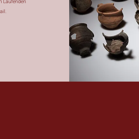
em Laufenden
il.